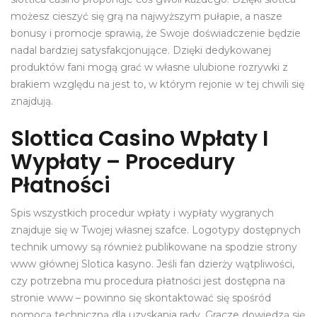
możesz cieszyć się grą na najwyższym pułapie, a nasze
bonusy i promocje sprawią, że Swoje doświadczenie będzie
nadal bardziej satysfakcjonujące. Dzięki dedykowanej
produktów fani mogą grać w własne ulubione rozrywki z
brakiem względu na jest to, w którym rejonie w tej chwili się
znajdują.
Slottica Casino Wpłaty I
Wypłaty – Procedury
Płatności
Spis wszystkich procedur wpłaty i wypłaty wygranych
znajduje się w Twojej własnej szafce. Logotypy dostępnych
technik umowy są również publikowane na spodzie strony
www głównej Slotica kasyno. Jeśli fan dzierży wątpliwości,
czy potrzebna mu procedura płatności jest dostępna na
stronie www – powinno się skontaktować się spośród
pomocą techniczną dla uzyskania rady. Gracze dowiedzą się