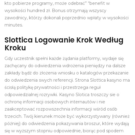
kto pobierze programy, może odebrać” “benefit w
wysokości hundred zł. Bonus otrzymają wszyscy
zawodnicy, którzy dokonali poprzednio wpłaty w wysokości
minutes.
Slottica Logowanie Krok Według
Kroku
Gdy uczestnik spełni każde żądania platformy, wydaje się
zachęcany do odwiedzenia wdrożenia pieniędzy na dalsze
zakłady bądź do złożenia wniosku o katalogów przekazanie
do odwiedzenia swych referencji. Strona Slottica kasyno ma
ścisłą politykę prywatności i przestrzega reguł
odpowiedzialnej rozrywki. Kasyno Slotica troszczy sie o
ochronę informacji osobowych internautów i nie
zaakceptować rozpowszechnia informacji wśród osób
trzecich. Twój kierunek może być wykorzystywany (również
później) do odwiedzenia pokazywania broszur, które wydają
się w wyższym stopniu odpowiednie, biorąc pod spodem