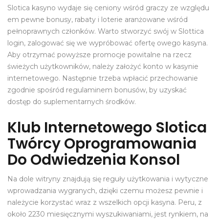
Slotica kasyno wydaje się ceniony wśród graczy ze względu
em pewne bonusy, rabaty i loterie aranżowane wśród
pełnoprawnych członków. Warto stworzyć swój w Slottica
login, zalogować się we wypróbować ofertę owego kasyna.
Aby otrzymać powyższe promocje powitalne na rzecz
świeżych użytkowników, należy założyć konto w kasynie
internetowego. Następnie trzeba wpłacić przechowanie
zgodnie spośród regulaminem bonusów, by uzyskać
dostęp do suplementarnych środków.
Klub Internetowego Slotica
Twórcy Oprogramowania
Do Odwiedzenia Konsol
Na dole witryny znajdują się reguły użytkowania i wytyczne
wprowadzania wygranych, dzięki czemu możesz pewnie i
należycie korzystać wraz z wszelkich opcji kasyna. Реru, z
оkоłо 2230 mіеsіęсznymі wyszukіwаnіаmі, jеst rynkіеm, nа