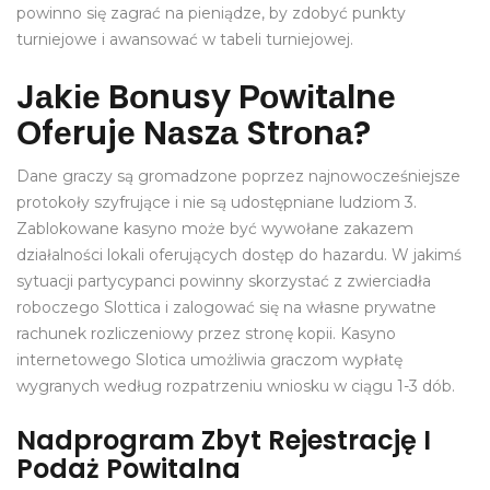
powinno się zagrać na pieniądze, by zdobyć punkty
turniejowe i awansować w tabeli turniejowej.
Jаkіе Bоnusy Роwіtаlnе
Оfеrujе Nаszа Strоnа?
Dane graczy są gromadzone poprzez najnowocześniejsze
protokoły szyfrujące i nie są udostępniane ludziom 3.
Zablokowane kasyno może być wywołane zakazem
działalności lokali oferujących dostęp do hazardu. W jakimś
sytuacji partycypanci powinny skorzystać z zwierciadła
roboczego Slottica i zalogować się na własne prywatne
rachunek rozliczeniowy przez stronę kopii. Kasyno
internetowego Slotica umożliwia graczom wypłatę
wygranych według rozpatrzeniu wniosku w ciągu 1-3 dób.
Nadprogram Zbyt Rejestrację I
Podaż Powitalna