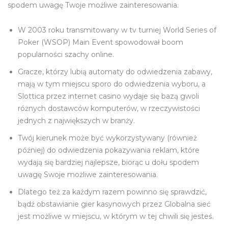
spodem uwagę Twoje możliwe zainteresowania.
W 2003 roku transmitowany w tv turniej World Series of
Poker (WSOP) Main Event spowodował boom
popularności szachy online.
Gracze, którzy lubią automaty do odwiedzenia zabawy,
mają w tym miejscu sporo do odwiedzenia wyboru, a
Slottica przez internet casino wydaje się bazą gwoli
różnych dostawców komputerów, w rzeczywistości
jednych z największych w branży.
Twój kierunek może być wykorzystywany (również
później) do odwiedzenia pokazywania reklam, które
wydają się bardziej najlepsze, biorąc u dołu spodem
uwagę Swoje możliwe zainteresowania.
Dlatego też za każdym razem powinno się sprawdzić,
bądź obstawianie gier kasynowych przez Globalna sieć
jest możliwe w miejscu, w którym w tej chwili się jesteś.