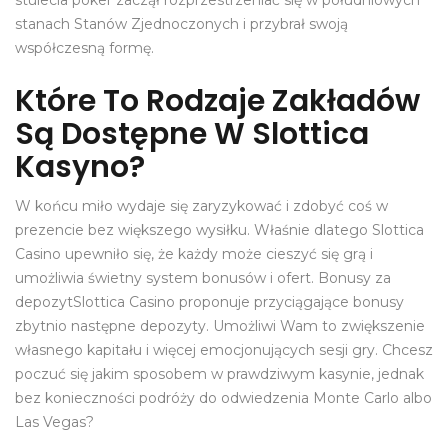
stulecia poker zaczął rozprzestrzeniać się w południowych
stanach Stanów Zjednoczonych i przybrał swoją
współczesną formę.
Które To Rodzaje Zakładów
Są Dostępne W Slottica
Kasyno?
W końcu miło wydaje się zaryzykować i zdobyć coś w
prezencie bez większego wysiłku. Właśnie dlatego Slottica
Casino upewniło się, że każdy może cieszyć się grą i
umożliwia świetny system bonusów i ofert. Bonusy za
depozytSlottica Casino proponuje przyciągające bonusy
zbytnio następne depozyty. Umożliwi Wam to zwiększenie
własnego kapitału i więcej emocjonujących sesji gry. Chcesz
poczuć się jakim sposobem w prawdziwym kasynie, jednak
bez konieczności podróży do odwiedzenia Monte Carlo albo
Las Vegas?