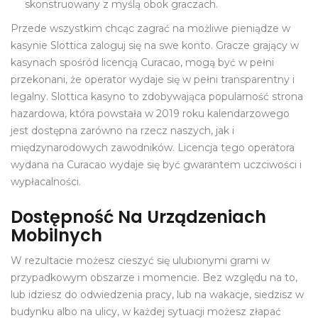
skonstruowany z myślą obok graczach.
Przede wszystkim chcąc zagrać na możliwe pieniądze w
kasynie Slottica zaloguj się na swe konto. Gracze grający w
kasynach spośród licencją Curacao, mogą być w pełni
przekonani, że operator wydaje się w pełni transparentny i
legalny. Slottica kasyno to zdobywająca popularność strona
hazardowa, która powstała w 2019 roku kalendarzowego
jest dostępna zarówno na rzecz naszych, jak i
międzynarodowych zawodników. Licencja tego operatora
wydana na Curacao wydaje się być gwarantem uczciwości i
wypłacalności.
Dostępność Na Urządzeniach
Mobilnych
W rezultacie możesz cieszyć się ulubionymi grami w
przypadkowym obszarze i momencie. Bez względu na to,
lub idziesz do odwiedzenia pracy, lub na wakacje, siedzisz w
budynku albo na ulicy, w każdej sytuacji możesz złapać