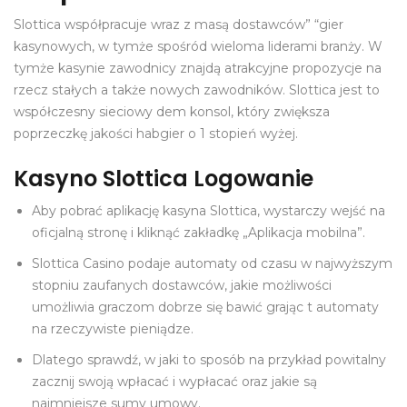
Slottica współpracuje wraz z masą dostawców” “gier
kasynowych, w tymże spośród wieloma liderami branży. W
tymże kasynie zawodnicy znajdą atrakcyjne propozycje na
rzecz stałych a także nowych zawodników. Slottica jest to
współczesny sieciowy dem konsol, który zwiększa
poprzeczkę jakości habgier o 1 stopień wyżej.
Kasyno Slottica Logowanie
Aby pobrać aplikację kasyna Slottica, wystarczy wejść na
oficjalną stronę i kliknąć zakładkę „Aplikacja mobilna”.
Slottica Casino podaje automaty od czasu w najwyższym
stopniu zaufanych dostawców, jakie możliwości
umożliwia graczom dobrze się bawić grając t automaty
na rzeczywiste pieniądze.
Dlatego sprawdź, w jaki to sposób na przykład powitalny
zacznij swoją wpłacać i wypłacać oraz jakie są
najmniejsze sumy umowy.