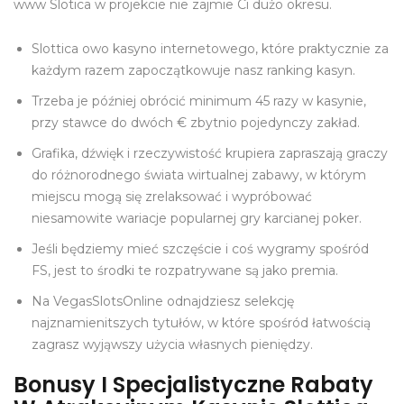
www Slotica w projekcie nie zajmie Ci dużo okresu.
Slottica owo kasyno internetowego, które praktycznie za
każdym razem zapoczątkowuje nasz ranking kasyn.
Trzeba je później obrócić minimum 45 razy w kasynie,
przy stawce do dwóch € zbytnio pojedynczy zakład.
Grafika, dźwięk i rzeczywistość krupiera zapraszają graczy
do różnorodnego świata wirtualnej zabawy, w którym
miejscu mogą się zrelaksować i wypróbować
niesamowite wariacje popularnej gry karcianej poker.
Jeśli będziemy mieć szczęście i coś wygramy spośród
FS, jest to środki te rozpatrywane są jako premia.
Na VegasSlotsOnline odnajdziesz selekcję
najznamienitszych tytułów, w które spośród łatwością
zagrasz wyjąwszy użycia własnych pieniędzy.
Bonusy I Specjalistyczne Rabaty