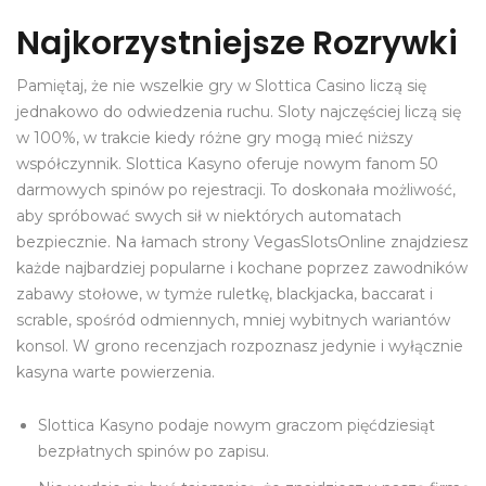
Najkorzystniejsze Rozrywki
Pamiętaj, że nie wszelkie gry w Slottica Casino liczą się
jednakowo do odwiedzenia ruchu. Sloty najczęściej liczą się
w 100%, w trakcie kiedy różne gry mogą mieć niższy
współczynnik. Slottica Kasyno oferuje nowym fanom 50
darmowych spinów po rejestracji. To doskonała możliwość,
aby spróbować swych sił w niektórych automatach
bezpiecznie. Na łamach strony VegasSlotsOnline znajdziesz
każde najbardziej popularne i kochane poprzez zawodników
zabawy stołowe, w tymże ruletkę, blackjacka, baccarat i
scrable, spośród odmiennych, mniej wybitnych wariantów
konsol. W grono recenzjach rozpoznasz jedynie i wyłącznie
kasyna warte powierzenia.
Slottica Kasyno podaje nowym graczom pięćdziesiąt
bezpłatnych spinów po zapisu.