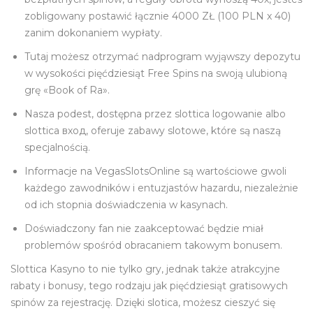
zobligowany postawić łącznie 4000 ZŁ (100 PLN x 40)
zanim dokonaniem wypłaty.
Tutaj możesz otrzymać nadprogram wyjąwszy depozytu
w wysokości pięćdziesiąt Free Spins na swoją ulubioną
grę «Book of Ra».
Nasza podest, dostępna przez slottica logowanie albo
slottica вход, oferuje zabawy slotowe, które są naszą
specjalnością.
Informacje na VegasSlotsOnline są wartościowe gwoli
każdego zawodników i entuzjastów hazardu, niezależnie
od ich stopnia doświadczenia w kasynach.
Doświadczony fan nie zaakceptować będzie miał
problemów spośród obracaniem takowym bonusem.
Slottica Kasyno to nie tylko gry, jednak także atrakcyjne
rabaty i bonusy, tego rodzaju jak pięćdziesiąt gratisowych
spinów za rejestrację. Dzięki slotica, możesz cieszyć się