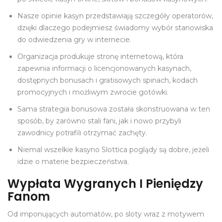
Nasze opinie kasyn przedstawiają szczegóły operatorów,
dzięki dlaczego podejmiesz świadomy wybór stanowiska
do odwiedzenia gry w internecie.
Organizacja produkuje stronę internetową, która
zapewnia informacji o licencjonowanych kasynach,
dostępnych bonusach i gratisowych spinach, kodach
promocyjnych i możliwym zwrocie gotówki.
Sama strategia bonusowa została skonstruowana w ten
sposób, by zarówno stali fani, jak i nowo przybyli
zawodnicy potrafili otrzymać zachęty.
Niemal wszelkie kasyno Slottica poglądy są dobre, jeżeli
idzie o materie bezpieczeństwa.
Wypłata Wygranych I Pieniędzy
Fanom
Od imponujących automatów, po sloty wraz z motywem