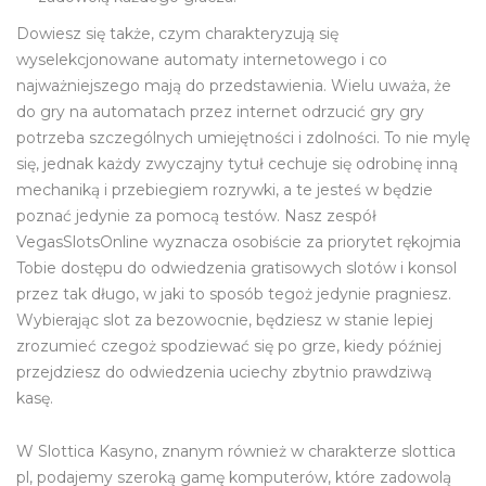
Dowiesz się także, czym charakteryzują się
wyselekcjonowane automaty internetowego i co
najważniejszego mają do przedstawienia. Wielu uważa, że
do gry na automatach przez internet odrzucić gry gry
potrzeba szczególnych umiejętności i zdolności. To nie mylę
się, jednak każdy zwyczajny tytuł cechuje się odrobinę inną
mechaniką i przebiegiem rozrywki, a te jesteś w będzie
poznać jedynie za pomocą testów. Nasz zespół
VegasSlotsOnline wyznacza osobiście za priorytet rękojmia
Tobie dostępu do odwiedzenia gratisowych slotów i konsol
przez tak długo, w jaki to sposób tegoż jedynie pragniesz.
Wybierając slot za bezowocnie, będziesz w stanie lepiej
zrozumieć czegoż spodziewać się po grze, kiedy później
przejdziesz do odwiedzenia uciechy zbytnio prawdziwą
kasę.
W Slottica Kasyno, znanym również w charakterze slottica
pl, podajemy szeroką gamę komputerów, które zadowolą