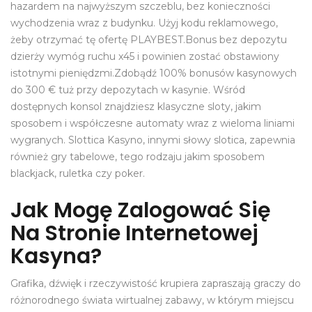
hazardem na najwyższym szczeblu, bez konieczności
wychodzenia wraz z budynku. Użyj kodu reklamowego,
żeby otrzymać tę ofertę PLAYBEST.Bonus bez depozytu
dzierży wymóg ruchu x45 i powinien zostać obstawiony
istotnymi pieniędzmi.Zdobądź 100% bonusów kasynowych
do 300 € tuż przy depozytach w kasynie. Wśród
dostępnych konsol znajdziesz klasyczne sloty, jakim
sposobem i współczesne automaty wraz z wieloma liniami
wygranych. Slottica Kasyno, innymi słowy slotica, zapewnia
również gry tabelowe, tego rodzaju jakim sposobem
blackjack, ruletka czy poker.
Jak Mogę Zalogować Się
Na Stronie Internetowej
Kasyna?
Grafika, dźwięk i rzeczywistość krupiera zapraszają graczy do
różnorodnego świata wirtualnej zabawy, w którym miejscu