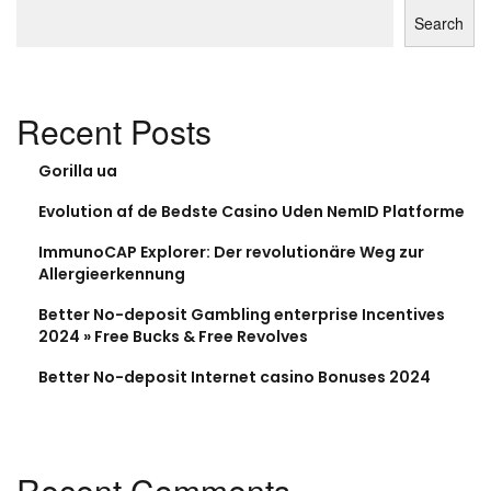
Search
Recent Posts
Gorilla ua
Evolution af de Bedste Casino Uden NemID Platforme
ImmunoCAP Explorer: Der revolutionäre Weg zur
Allergieerkennung
Better No-deposit Gambling enterprise Incentives
2024 » Free Bucks & Free Revolves
Better No-deposit Internet casino Bonuses 2024
Recent Comments