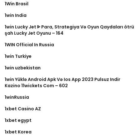
1Win Brasil
1win India
1win Lucky Jet ᐈ Para, Strategiya Və Oyun Qaydaları ötrü
şah Lucky Jet Oyunu – 164
1WIN Official In Russia
1win Turkiye
1win uzbekistan
1win Yüklə Android Apk Və Ios App 2023 Pulsuz Indir
Kazino 11wickets Com – 602
1winRussia
1xbet Casino AZ
1xbet egypt
1xbet Korea