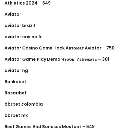
Athletics 2024 – 349
Aviator
aviator brazil
aviator casino fr
Aviator Casino Game Hack Автомат Aviator – 750
Aviator Game Play Demo Чтобы Избежать – 301
aviator ng
Bankobet
Basaribet
bbrbet colombia
bbrbet mx
Best Games And Bonuses Mostbet – 648