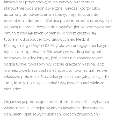
filmowym i przygodowym, na zabawy o tematyce
starożytnej bądź średniowiecznej. Gracze, którzy lubią
automaty do odwiedzenia zabawy, mają tu sporo do
odwiedzenia doboru, a Slottica przez internet casino wydaje
się bazą na rzecz różnych dostawców gier, w rzeczywistości
innych z największych w branży. Możesz cieszyć się
tytułami od producentów takowych jak NetEnt,
Microgaming i Play’n GO. Aby ułatwić przeglądanie kasyna,
będziesz mógł również filtrować gry według kategorii
dostawcy. Między innymi, jeśli jesteś nie zaakceptować
podbij turniej tworzony wyłącznie graczem kasyna, lecz
również uwielbiasz obstawiać sport, to również trafiłeś we
właściwe położenie. Nasze kasyno ma specjalną sekcję dla
ludzi, którzy lubią się zakładać i wygrywać nadal większe
pieniądze.
Organizacja produkuje stronę internetową, która wytwarza
wiadomości o licencjonowanych kasynach, dostępnych
bonusach i gratisowych spinach, kodach zniżkowych i