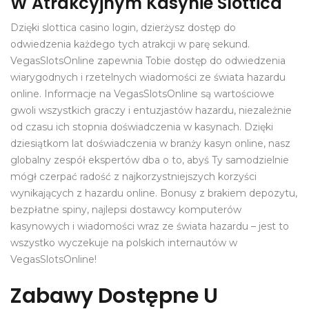
W Atrakcyjnym Kasynie Slottica
Dzięki slottica casino login, dzierżysz dostęp do
odwiedzenia każdego tych atrakcji w parę sekund.
VegasSlotsOnline zapewnia Tobie dostęp do odwiedzenia
wiarygodnych i rzetelnych wiadomości ze świata hazardu
online. Informacje na VegasSlotsOnline są wartościowe
gwoli wszystkich graczy i entuzjastów hazardu, niezależnie
od czasu ich stopnia doświadczenia w kasynach. Dzięki
dziesiątkom lat doświadczenia w branży kasyn online, nasz
globalny zespół ekspertów dba o to, abyś Ty samodzielnie
mógł czerpać radość z najkorzystniejszych korzyści
wynikających z hazardu online. Bonusy z brakiem depozytu,
bezpłatne spiny, najlepsi dostawcy komputerów
kasynowych i wiadomości wraz ze świata hazardu – jest to
wszystko wyczekuje na polskich internautów w
VegasSlotsOnline!
Zabawy Dostępne U