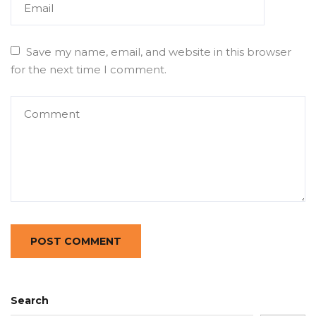
Save my name, email, and website in this browser
for the next time I comment.
Search