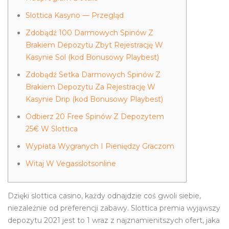
Slottica Kasyno — Przegląd
Zdobądź 100 Darmowych Spinów Z
Brakiem Depozytu Zbyt Rejestrację W
Kasynie Sol (kod Bonusowy Playbest)
Zdobądź Setka Darmowych Spinów Z
Brakiem Depozytu Za Rejestrację W
Kasynie Drip (kod Bonusowy Playbest)
Odbierz 20 Free Spinów Z Depozytem
25€ W Slottica
Wypłata Wygranych I Pieniędzy Graczom
Witaj W Vegasslotsonline
Dzięki slottica casino, każdy odnajdzie coś gwoli siebie,
niezależnie od preferencji zabawy. Slottica premia wyjąwszy
depozytu 2021 jest to 1 wraz z najznamienitszych ofert, jaka