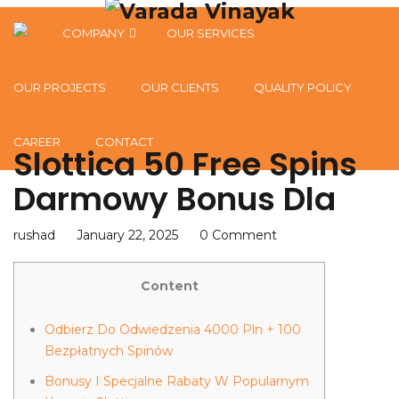
COMPANY
OUR SERVICES
OUR VISION, MISSION & VALUES
OUR PROJECTS
OUR CLIENTS
QUALITY POLICY
CAREER
CONTACT
Slottica 50 Free Spins
Darmowy Bonus Dla
rushad
January 22, 2025
0 Comment
Content
Odbierz Do Odwiedzenia 4000 Pln + 100
Bezpłatnych Spinów
Bonusy I Specjalne Rabaty W Popularnym