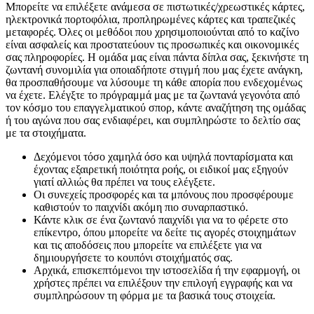
Μπορείτε να επιλέξετε ανάμεσα σε πιστωτικές/χρεωστικές κάρτες,
ηλεκτρονικά πορτοφόλια, προπληρωμένες κάρτες και τραπεζικές
μεταφορές. Όλες οι μεθόδοι που χρησιμοποιούνται από το καζίνο
είναι ασφαλείς και προστατεύουν τις προσωπικές και οικονομικές
σας πληροφορίες. Η ομάδα μας είναι πάντα δίπλα σας, ξεκινήστε τη
ζωντανή συνομιλία για οποιαδήποτε στιγμή που μας έχετε ανάγκη,
θα προσπαθήσουμε να λύσουμε τη κάθε απορία που ενδεχομένως
να έχετε. Ελέγξτε το πρόγραμμά μας με τα ζωντανά γεγονότα από
τον κόσμο του επαγγελματικού σπορ, κάντε αναζήτηση της ομάδας
ή του αγώνα που σας ενδιαφέρει, και συμπληρώστε το δελτίο σας
με τα στοιχήματα.
Δεχόμενοι τόσο χαμηλά όσο και υψηλά πονταρίσματα και
έχοντας εξαιρετική ποιότητα ροής, οι ειδικοί μας εξηγούν
γιατί αλλιώς θα πρέπει να τους ελέγξετε.
Οι συνεχείς προσφορές και τα μπόνους που προσφέρουμε
καθιστούν το παιχνίδι ακόμη πιο συναρπαστικό.
Κάντε κλικ σε ένα ζωντανό παιχνίδι για να το φέρετε στο
επίκεντρο, όπου μπορείτε να δείτε τις αγορές στοιχημάτων
και τις αποδόσεις που μπορείτε να επιλέξετε για να
δημιουργήσετε το κουπόνι στοιχήματός σας.
Αρχικά, επισκεπτόμενοι την ιστοσελίδα ή την εφαρμογή, οι
χρήστες πρέπει να επιλέξουν την επιλογή εγγραφής και να
συμπληρώσουν τη φόρμα με τα βασικά τους στοιχεία.