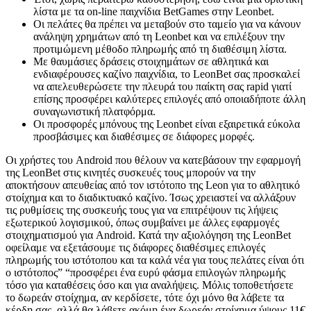
λίστα με τα on-line παιχνίδια BetGames στην Leonbet.
Οι πελάτες θα πρέπει να μεταβούν στο ταμείο για να κάνουν
ανάληψη χρημάτων από τη Leonbet και να επιλέξουν την
προτιμώμενη μέθοδο πληρωμής από τη διαθέσιμη λίστα.
Με θαυμάσιες δράσεις στοιχημάτων σε αθλητικά και
ενδιαφέρουσες καζίνο παιχνίδια, το LeonBet σας προσκαλεί
να απελευθερώσετε την πλευρά του παίκτη σας rapid γιατί
επίσης προσφέρει καλύτερες επιλογές από οποιαδήποτε άλλη
συναγωνιστική πλατφόρμα.
Οι προσφορές μπόνους της Leonbet είναι εξαιρετικά εύκολα
προσβάσιμες και διαθέσιμες σε διάφορες μορφές.
Οι χρήστες του Android που θέλουν να κατεβάσουν την εφαρμογή
της LeonBet στις κινητές συσκευές τους μπορούν να την
αποκτήσουν απευθείας από τον ιστότοπο της Leon για το αθλητικό
στοίχημα και το διαδικτυακό καζίνο. Ίσως χρειαστεί να αλλάξουν
τις ρυθμίσεις της συσκευής τους για να επιτρέψουν τις λήψεις
εξωτερικού λογισμικού, όπως συμβαίνει με άλλες εφαρμογές
στοιχηματισμού για Android. Κατά την αξιολόγηση της LeonBet
οφείλαμε να εξετάσουμε τις διάφορες διαθέσιμες επιλογές
πληρωμής του ιστότοπου και τα καλά νέα για τους πελάτες είναι ότι
ο ιστότοπος” “προσφέρει ένα ευρύ φάσμα επιλογών πληρωμής
τόσο για καταθέσεις όσο και για αναλήψεις. Μόλις τοποθετήσετε
το δωρεάν στοίχημα, αν κερδίσετε, τότε όχι μόνο θα λάβετε τα
κέρδη σας, αλλά θα λάβετε ακόμη ένα δωρεάν στοίχημα ύψους 11€