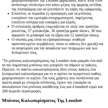
χρησιμοποιήσουν την Leonbet application, κάντε κλικ στον
αντίστοιχο σύνδεσμο στο κάτω μέρος της αρχικής σελίδας
της πλατφόρμας για να ξεκινήσετε τη λήψη της εφαρμογής.
Επιπλέον, οι περιοδικ ές προσφορές και τα μπόνους
ενισχύουν την εμπειρία στοιχηματισμού, παρέχοντας
επιπλέον κίνητρα και ευκαιρίες για κέρδη.
Ο συνολικός αριθμός επιμερίζεται σε sixty one τραπέζια
ρουλέτας, 57 μπλακτζάκ, 36 τραπέζια game shows, 38 που
αφορούν το μπακαρά και τα ζάρια και 12 τραπέζια πόκερ.
Ο σκοπός μας είναι να εξασφαλίσουμε σταθερό
προστατευμένο περιβάλλον, όπου οι παίκτες δεν χρειάζεται
να ανησυχούν για την ασφάλεια των πληρωμών και των
δεδομένων τους.
“Το μπόνους καλωσορίσματος της Leonbet είναι μακράν ένα από
τα πιο σημαντικά μπόνους που μπορούν να πάρουν οι παίκτες.
Πρώτον, το πακέτο καλωσορίσματος δίνει στους παίκτες ένα
ξεσηκωτικό καλωσόρισμα για το τι πρέπει να περιμένουν καθώς
χρησιμοποιούν το καζίνο. Για τους χρήστες που συνδέονται για
πρώτη φορά με στοιχεία σύνδεσης, έχουν την ευκαιρία να
απολαύσουν ένα μπόνους κατάθεσης έως και 4 hundred ευρώ και
200 δωρεάν περιστροφές.
Μπόνους Καλωσορίσματος Της Leonbet