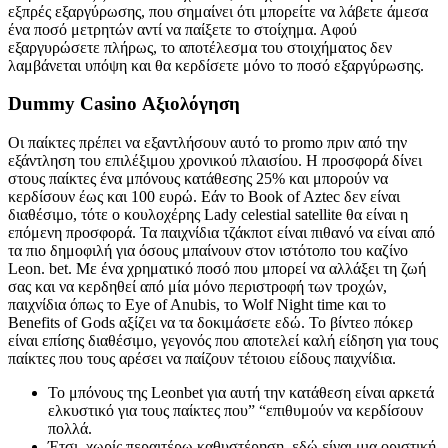
εξπρές εξαργύρωσης, που σημαίνει ότι μπορείτε να λάβετε άμεσα
ένα ποσό μετρητών αντί να παίξετε το στοίχημα. Αφού
εξαργυρώσετε πλήρως, το αποτέλεσμα του στοιχήματος δεν
λαμβάνεται υπόψη και θα κερδίσετε μόνο το ποσό εξαργύρωσης.
Dummy Casino Αξιολόγηση
Οι παίκτες πρέπει να εξαντλήσουν αυτό το promo πριν από την
εξάντληση του επιλέξιμου χρονικού πλαισίου. Η προσφορά δίνει
στους παίκτες ένα μπόνους κατάθεσης 25% και μπορούν να
κερδίσουν έως και 100 ευρώ. Εάν το Book of Aztec δεν είναι
διαθέσιμο, τότε ο κουλοχέρης Lady celestial satellite θα είναι η
επόμενη προσφορά. Τα παιχνίδια τζάκποτ είναι πιθανό να είναι από
τα πιο δημοφιλή για όσους μπαίνουν στον ιστότοπο του καζίνο
Leon. bet. Με ένα χρηματικό ποσό που μπορεί να αλλάξει τη ζωή
σας και να κερδηθεί από μία μόνο περιστροφή των τροχών,
παιχνίδια όπως το Eye of Anubis, το Wolf Night time και το
Benefits of Gods αξίζει να τα δοκιμάσετε εδώ. Το βίντεο πόκερ
είναι επίσης διαθέσιμο, γεγονός που αποτελεί καλή είδηση για τους
παίκτες που τους αρέσει να παίζουν τέτοιου είδους παιχνίδια.
Το μπόνους της Leonbet για αυτή την κατάθεση είναι αρκετά
ελκυστικό για τους παίκτες που” “επιθυμούν να κερδίσουν
πολλά.
Έτσι, χωρίς περαιτέρω καθυστέρηση, εδώ είναι μια οριστική