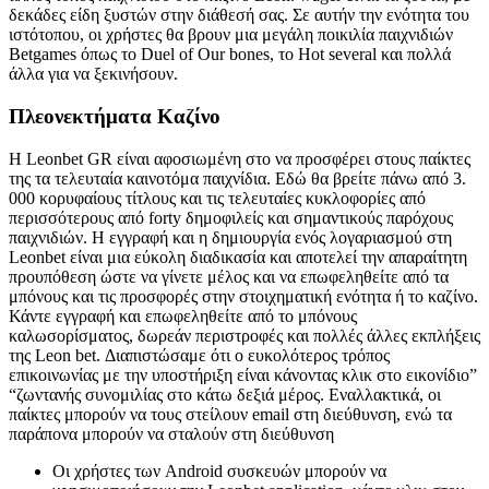
δεκάδες είδη ξυστών στην διάθεσή σας. Σε αυτήν την ενότητα του
ιστότοπου, οι χρήστες θα βρουν μια μεγάλη ποικιλία παιχνιδιών
Betgames όπως το Duel of Our bones, το Hot several και πολλά
άλλα για να ξεκινήσουν.
Πλεονεκτήματα Καζίνο
Η Leonbet GR είναι αφοσιωμένη στο να προσφέρει στους παίκτες
της τα τελευταία καινοτόμα παιχνίδια. Εδώ θα βρείτε πάνω από 3.
000 κορυφαίους τίτλους και τις τελευταίες κυκλοφορίες από
περισσότερους από forty δημοφιλείς και σημαντικούς παρόχους
παιχνιδιών. Η εγγραφή και η δημιουργία ενός λογαριασμού στη
Leonbet είναι μια εύκολη διαδικασία και αποτελεί την απαραίτητη
προυπόθεση ώστε να γίνετε μέλος και να επωφεληθείτε από τα
μπόνους και τις προσφορές στην στοιχηματική ενότητα ή το καζίνο.
Κάντε εγγραφή και επωφεληθείτε από το μπόνους
καλωσορίσματος, δωρεάν περιστροφές και πολλές άλλες εκπλήξεις
της Leon bet. Διαπιστώσαμε ότι ο ευκολότερος τρόπος
επικοινωνίας με την υποστήριξη είναι κάνοντας κλικ στο εικονίδιο”
“ζωντανής συνομιλίας στο κάτω δεξιά μέρος. Εναλλακτικά, οι
παίκτες μπορούν να τους στείλουν email στη διεύθυνση, ενώ τα
παράπονα μπορούν να σταλούν στη διεύθυνση
Οι χρήστες των Android συσκευών μπορούν να