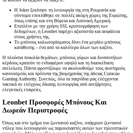
Η Joker ξεκίνησε τη λειτουργία της στη Ρουμανία και
σύντομα επεκτάθηκε σε πολλές ακόμη χώρες της Ευρώπης,
όπως επίσης και στη Βόρεια και Λατινική Αμερική.
Επιπλέον με την χρήση SSL κρυπτογράφηση των
δεδομένων, η Leonbet παρέχει αξιοπιστία και ασφάλεια
στους χρήστες της.
Το μπόνους καλωσορίσματος δίνει ένα μεγάλο μπόνους
κατάθεσης – ένα από τα καλύτερα όλων των καζίνο.
Η πλούσια ποικιλία θεμάτων, μπόνους γύρων και δυνατοτήτων
κέρδους κρατούν το ενδιαφέρον υψηλό και τη διασκέδαση
ατελείωτη. Πάντα φροντίζουμε να ακολουθούμε τους αυστηρούς
κανονισμούς και πρότυπα της βιομηχανίας της άδειας Curacao
Gaming Authority. Συνεπώς, όλα τα παιχνίδια μας ελέγχονται
τακτικά σε ελέγχους δίκαιης λειτουργίας από ανεξάρτητες
ελεγκτικές εταιρείες.
Leonbet Προσφορές Μπόνους Και
Δωρεάν Περιστροφές
Όπως και στο τμήμα του ζωντανού καζίνο, υπάρχουν ζωντανοί
ντίλερ που λειτουργούν ως παρουσιαστές αυτών των τηλεοπτικών