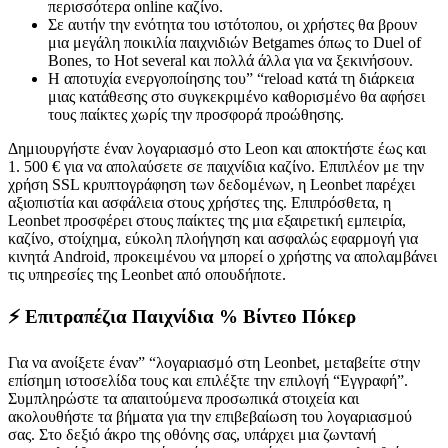
περισσότερα online καζίνο.
Σε αυτήν την ενότητα του ιστότοπου, οι χρήστες θα βρουν
μια μεγάλη ποικιλία παιχνιδιών Betgames όπως το Duel of
Bones, το Hot several και πολλά άλλα για να ξεκινήσουν.
Η αποτυχία ενεργοποίησης του” “reload κατά τη διάρκεια
μιας κατάθεσης στο συγκεκριμένο καθορισμένο θα αφήσει
τους παίκτες χωρίς την προσφορά προώθησης.
Δημιουργήστε έναν λογαριασμό στο Leon και αποκτήστε έως και
1. 500 € για να απολαύσετε σε παιχνίδια καζίνο. Επιπλέον με την
χρήση SSL κρυπτογράφηση των δεδομένων, η Leonbet παρέχει
αξιοπιστία και ασφάλεια στους χρήστες της. Επιπρόσθετα, η
Leonbet προσφέρει στους παίκτες της μια εξαιρετική εμπειρία,
καζίνο, στοίχημα, εύκολη πλοήγηση και ασφαλώς εφαρμογή για
κινητά Android, προκειμένου να μπορεί ο χρήστης να απολαμβάνει
τις υπηρεσίες της Leonbet από οπουδήποτε.
⚡ Επιτραπέζια Παιχνίδια % Βίντεο Πόκερ
Για να ανοίξετε έναν” “λογαριασμό στη Leonbet, μεταβείτε στην
επίσημη ιστοσελίδα τους και επιλέξτε την επιλογή “Εγγραφή”.
Συμπληρώστε τα απαιτούμενα προσωπικά στοιχεία και
ακολουθήστε τα βήματα για την επιβεβαίωση του λογαριασμού
σας. Στο δεξιό άκρο της οθόνης σας, υπάρχει μια ζωντανή