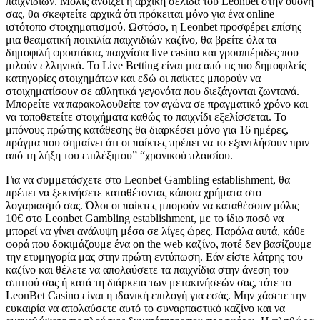
παιχνιδιών. Μόλις ανοίξει η αρχική σελίδα του Leonbet στην οθόνη
σας, θα σκεφτείτε αρχικά ότι πρόκειται μόνο για ένα online
ιστότοπο στοιχηματισμού. Ωστόσο, η Leonbet προσφέρει επίσης
μια θεαματική ποικιλία παιχνιδιών καζίνο, θα βρείτε όλα τα
δημοφιλή φρουτάκια, παιχνίσια live casino και γρουπιέριδες που
μιλούν ελληνικά. Το Live Betting είναι μια από τις πιο δημοφιλείς
κατηγορίες στοιχημάτων και εδώ οι παίκτες μπορούν να
στοιχηματίσουν σε αθλητικά γεγονότα που διεξάγονται ζωντανά.
Μπορείτε να παρακολουθείτε τον αγώνα σε πραγματικό χρόνο και
να τοποθετείτε στοιχήματα καθώς το παιχνίδι εξελίσσεται. Το
μπόνους πρώτης κατάθεσης θα διαρκέσει μόνο για 16 ημέρες,
πράγμα που σημαίνει ότι οι παίκτες πρέπει να το εξαντλήσουν πριν
από τη λήξη του επιλέξιμου” “χρονικού πλαισίου.
Για να συμμετάσχετε στο Leonbet Gambling establishment, θα
πρέπει να ξεκινήσετε καταθέτοντας κάποια χρήματα στο
λογαριασμό σας. Όλοι οι παίκτες μπορούν να καταθέσουν μόλις
10€ στο Leonbet Gambling establishment, με το ίδιο ποσό να
μπορεί να γίνει ανάλυψη μέσα σε λίγες ώρες. Παρόλα αυτά, κάθε
φορά που δοκιμάζουμε ένα on the web καζίνο, ποτέ δεν βασίζουμε
την ετυμηγορία μας στην πρώτη εντύπωση. Εάν είστε λάτρης του
καζίνο και θέλετε να απολαύσετε τα παιχνίδια στην άνεση του
σπιτιού σας ή κατά τη διάρκεια των μετακινήσεών σας, τότε το
LeonBet Casino είναι η ιδανική επιλογή για εσάς. Μην χάσετε την
ευκαιρία να απολαύσετε αυτό το συναρπαστικό καζίνο και να