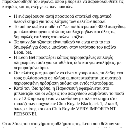
παρακολούθηση του αγώνα, όπου μπορείτε να παρακολουθείτε τις
κινήσεις και τις ενέργειες των παικτών.
Η ενδιαφέρουσα αυτή προσφορά αποτελεί σημαντικό
πλεονέκτημα για τους λάτρεις των δελτίων παρολί.
Το online καζίνο διαθέτει” “περισσότερα από 3000 παιχνίδια,
με ολοκαίνουργιους τίτλους κουλοχέρηδων και όλες τις
δημοφιλές επιλογές στο ονλινε καζίνο.
Τα παιχνίδια τζάκποτ είναι πιθανό να είναι από τα πιο
δημοφιλή για όσους μπαίνουν στον ιστότοπο του καζίνο
Leon. bet.
Η Leon Bet προσφέρει κάπως περιορισμένες επιλογές
πληρωμών, τόσο για καταθέσεις όσο και για αναλήψεις, με
περιορισμένα όρια.
Οι πελάτες μας μπορούν να είναι σίγουροι πως τα δεδομένα
τους φυλάσσονται σε πλήρη εμπιστευτικότητα με αυστηρά
περιορισμένη πρόσβαση ακόμα και εντός πλατφόρμας.
Κατά τον ίδιο τρόπο, η Παρασκευή αφιερώνεται στο
μπλακτζάκ και οι λάτρεις του παιχνιδιού λαμβάνουν το ποσό
των 12 € προκειμένου να καθίσουν με πλεονέκτημα στο
τραπέζι των παιχνιδιών Club Royale Blackjack 1, 2 και 3,
όπως επίσης και στο Club Royale VERY IMPORTANT
PERSONEL.
Οι πελάτες του στοιχήματος αθλήματος της Leon που θέλουν να