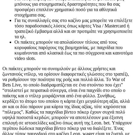
μπόνους για στοιχηματικές δραστηριότητες που θα σας
προσφέρει επιπλέον χρηματικό ποσό για τα αθλητικά
στοιχήματα σας.
Για τις συναλλαγές σας στο καζίνο μας μπορείτε να επιλέξετε
τόσο παραδοσιακές λύσεις όπως κάρτες Visa / Mastercard ή
τραπεζικό έμβασμα αλλά και αν προτιμάτε να χρησιμοποιείτε
τα ηλ.
Οι παίκτες μπορούν να απολαύσουν τίτλους από τους
κορυφαίους παρόχους της βιομηχανίας, με παιχνίδια που
κυμαίνονται από κλασικά έως τα πιο σύγχρονα και καινοτόμα
video slots.
Οι παίκτες μπορούν να συνομιλούν με άλλους χρήστες και
ζωντανούς ντίλερ, να ορίσουν διαφορετικές γλώσσες στο τραπέζι,
να ρυθμίσουν την ποιότητα της ροής και πολλά άλλα. Το War of
Bets Live, το οποίο διαδραματίζεται σε ένα στούντιο που έχει”
“στολιστεί με πειρατικά σύνεργα, είναι ένα παιχνίδι στο οποίο ο
παίκτης και ο ντίλερ μοιράζονται από ένα φύλλο. Συνήθως,
κερδίζει το άτομο του οποίου η κάρτα έχει μεγαλύτερη αξία, αλλά
αν και οι δύο πάρουν μια κάρτα της ίδιας αξίας, τότε κηρύσσεται
“πόλεμος”. Καθώς τα παιχνίδια βίντεο πόκερ έχουν συχνά πολύ
υψηλά ποσοστά κερδών, μπορούν να αποτελέσουν μια έξυπνη
επιλογή σε ιστοσελίδες καζίνο όπως αυτή της Leon. bet. Υπάρχουν
περίπου δώδεκα παιχνίδια βίντεο πόκερ για να διαλέξετε. Ένας
άλλος τύπος παιχνιδιού στο καζίνο Leon. wager είναι τα ξυστά, με