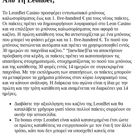
Από Τη Leonbet;
Το LeonBet Casino προσφέρει εντυπωσιακό μπόνους
καλωσορίσματος έως και 1. five-hundred € για τους νέους παίκτες.
Οι παίκτες πρέπει να δημιουργήσουν λογαριασμό στο Leon Casino
και να επιλέξουν το μπόνους καλωσορίσματος που αφορά το
καζίνο. Η πρώτη κατάθεση τους θα αντιστοιχίζεται με ένα μπόνους
που μπορεί να φτάσει μέχρι και τα 1. five-hundred €. Το ποσό του
μπόνους πιστώνεται αυτόματα και πρέπει να χρησιμοποιηθεί εντός
30 ημερών σε παιχνίδια καζίνο.” “[newline]Για να αποκτήσουν
πρόσβαση στα κέρδη, οι παίκτες πρέπει να ικανοποιήσουν τις
απαιτήσεις στοιχηματισμού, στοιχηματίζοντας το ποσό του μπόνους
και της κατάθεσης 30 φορές εντός 14 ημερών σε συγκεκριμένα
παιχνίδια. Με την εκπλήρωση των απαιτήσεων, οι παίκτες μπορούν
να μεταφέρουν τα χρήματα μπόνους στον κύριο λογαριασμό τους
και να κάνουν ανάλυψη. Η διάρκεια του αγώνα είναι η ίδια με την
πρώτη και την τρίτη κατάθεση και αναμένεται να διαρκέσει για 14
ημέρες.
Διαβάστε την αξιολόγηση του καζίνο της LeonBet και θα
καταλάβετε γρήγορα γιατί τόσοι πολλοί παίκτες συρρέουν σε
αυτήν την ιστοσελίδα.
Τα bonus στην Leonbet είναι καλά κατανεμημένα έτσι ώστε
οι πρώτες καταθέσεις να ενεργοποιούν με τον ένα ή τον άλλο
τρόπο, κάτι που δεν μπορεί να υποσχεθεί κανείς στα