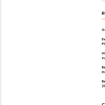
R
G
E
P
I
z
B
I
B
2
C