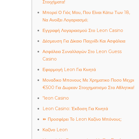
Στοιχήματα!
Μπορεί Ο Γιός Μου, Που Είναι Κάτω Των 18,
Να Ανοίξει Λογαριασμό;
Εγγραφή Λογαριασμού Στο Leon Casino
Δέσμευση Για Δίκαιο Παιχνίδι Και Ασφάλεια ️
Ασφάλεια Συναλλαγών Στο Leon Guess
Casino
Εφαρμογή Leon Για Κινητά
Μοναδικο Μπονους Με Χρηματικο Ποσο Μεχρι
€500 Για Δωρεαν Στοιχηματισμο Στα Αθλητικα!
“leon Casino
Leon Casino: Έκδοση Για Κινητά
⏩ Προσφέρει Το Leon Καζίνο Μπόνους;
Καζίνο Leon