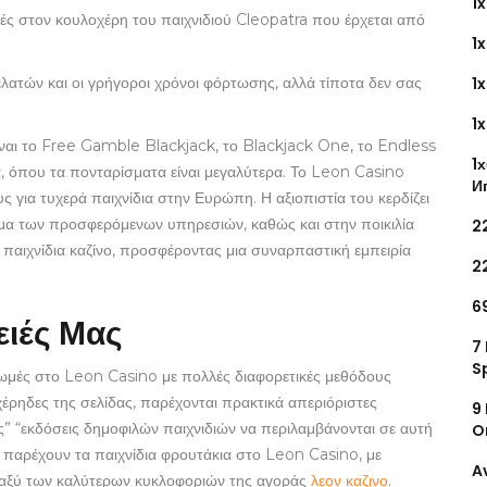
1
ές στον κουλοχέρη του παιχνιδιού Cleopatra που έρχεται από
1
ελατών και οι γρήγοροι χρόνοι φόρτωσης, αλλά τίποτα δεν σας
1
1
είναι το Free Gamble Blackjack, το Blackjack One, το Endless
1
α, όπου τα πονταρίσματα είναι μεγαλύτερα. Το Leon Casino
И
 για τυχερά παιχνίδια στην Ευρώπη. Η αξιοπιστία του κερδίζει
μα των προσφερόμενων υπηρεσιών, καθώς και στην ποικιλία
2
 παιχνίδια καζίνο, προσφέροντας μια συναρπαστική εμπειρία
2
69
ειές Μας
7
S
ρωμές στο Leon Casino με πολλές διαφορετικές μεθόδους
έρηδες της σελίδας, παρέχονται πρακτικά απεριόριστες
9
ες” “εκδόσεις δημοφιλών παιχνιδιών να περιλαμβάνονται σε αυτή
O
 παρέχουν τα παιχνίδια φρουτάκια στο Leon Casino, με
A
ταξύ των καλύτερων κυκλοφοριών της αγοράς
λεον καζινο
.