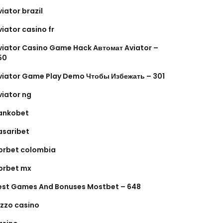
viator brazil
viator casino fr
viator Casino Game Hack Автомат Aviator –
50
viator Game Play Demo Чтобы Избежать – 301
viator ng
ankobet
asaribet
brbet colombia
brbet mx
est Games And Bonuses Mostbet – 648
izzo casino