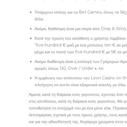
Υπάρχουν επίσης και τα Bet Games, όπως τα Sky
άλλα.
Ακόμα, διαθέσιμη είναι μια σειρά από Drop & Wins,
Κατά την πρώτη του κατάθεση ο χρήστης λαμβάνει
“five-hundred € μαζί με ένα μπόνους ten € σε με
μέχρι και το ποσό των five-hundred € με 5€ σε με
Ακόμα διαθέσιμη είναι η επιλογή των Γρήγορων Αγο
αγορές όπως 1Χ2, Over / Under κ. λπ.
Η εμφάνιση του ιστότοπου του Leon Casino on the i
πλοήγηση σε αυτόν είναι εξαιρετικά εύκολη, με όλες 
Άμεσα, κατά τη διάρκεια ενός γεγονότος, έχοντας έτσι
στις αποδόσεις, κατά τη διάρκεια ενός γεγονότος. Με α
τοποθετήσει το στοίχημά του με ένα μόνο κλικ. Πηγαίνο
λεπτομέρειες σχετικά με τους όρους χρήσης, τους καν
και για την αδειοδότησή της. Κυρίαρχα χρώματα στον ισ